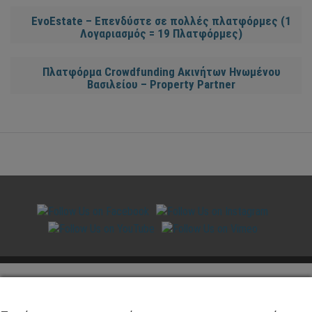
EvoEstate – Επενδύστε σε πολλές πλατφόρμες (1
Λογαριασμός = 19 Πλατφόρμες)
Πλατφόρμα Crowdfunding Ακινήτων Ηνωμένου
Βασιλείου – Property Partner
ΣΥΝΕΡΓΑΤΕΣ