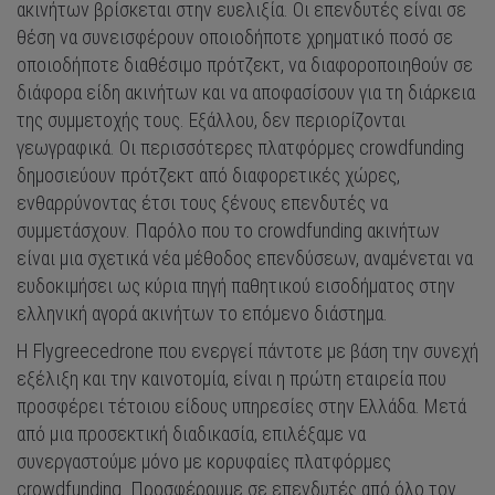
ακινήτων βρίσκεται στην ευελιξία. Οι επενδυτές είναι σε
θέση να συνεισφέρουν οποιοδήποτε χρηματικό ποσό σε
οποιοδήποτε διαθέσιμο πρότζεκτ, να διαφοροποιηθούν σε
διάφορα είδη ακινήτων και να αποφασίσουν για τη διάρκεια
της συμμετοχής τους. Εξάλλου, δεν περιορίζονται
γεωγραφικά. Οι περισσότερες πλατφόρμες crowdfunding
δημοσιεύουν πρότζεκτ από διαφορετικές χώρες,
ενθαρρύνοντας έτσι τους ξένους επενδυτές να
συμμετάσχουν. Παρόλο που το crowdfunding ακινήτων
είναι μια σχετικά νέα μέθοδος επενδύσεων, αναμένεται να
ευδοκιμήσει ως κύρια πηγή παθητικού εισοδήματος στην
ελληνική αγορά ακινήτων το επόμενο διάστημα.
Η Flygreecedrone που ενεργεί πάντοτε με βάση την συνεχή
εξέλιξη και την καινοτομία, είναι η πρώτη εταιρεία που
προσφέρει τέτοιου είδους υπηρεσίες στην Ελλάδα. Μετά
από μια προσεκτική διαδικασία, επιλέξαμε να
συνεργαστούμε μόνο με κορυφαίες πλατφόρμες
crowdfunding. Προσφέρουμε σε επενδυτές από όλο τον