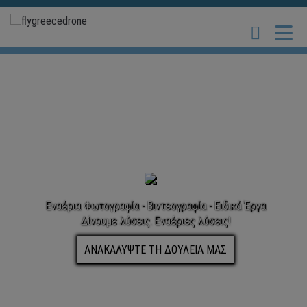
Εναέρια Φωτογραφία - Βιντεογραφία - Ειδικά Έργα
Δίνουμε λύσεις. Εναέριες λύσεις!
ΑΝΑΚΑΛΥΨΤΕ ΤΗ ΔΟΥΛΕΙΑ ΜΑΣ
You ask it. We drone it!
Για όλες τις εναέριες ανάγκες σας, εμπιστευτείτε τη