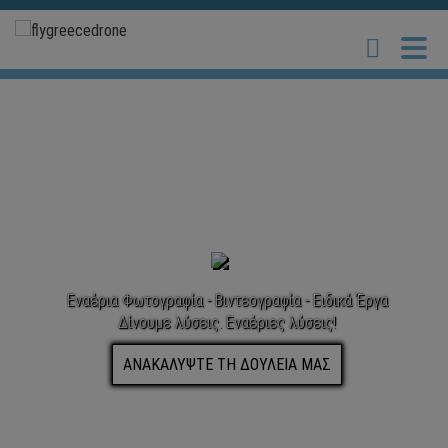
Εναέρια Φωτογραφία - Βιντεογραφία - Ειδικά Έργα
Δίνουμε λύσεις. Εναέριες λύσεις!
ΑΝΑΚΑΛΥΨΤΕ ΤΗ ΔΟΥΛΕΙΑ ΜΑΣ
You ask it. We drone it!
Για όλες τις εναέριες ανάγκες σας, εμπιστευτείτε τη