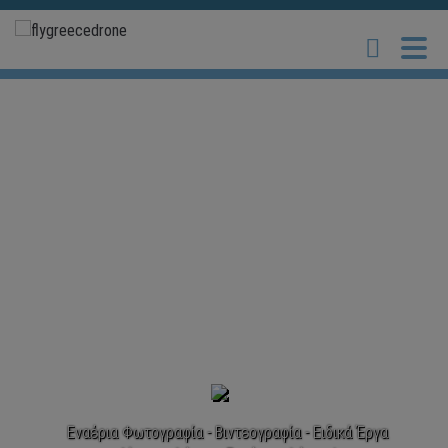
You ask it. We drone it!
Εναέρια Φωτογραφία - Βιντεογραφία - Ειδικά Έργα
Για όλες τις εναέριες ανάγκες σας, εμπιστευτείτε τη